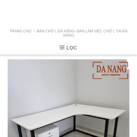
Skip
to
content
TRANG CHỦ
/
BÀN CHỮ L ĐÀ NẴNG- BÀN LÀM VIỆC CHỮ L TẠI ĐÀ
NẴNG
LỌC