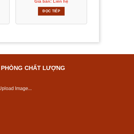
Giá bán: Liên hệ
ĐỌC TIẾP
hạn chế trầy xước, ẩm ướt.
êm các phụ kiện giá đỡ, hộc bỏ đồ hay
 sơn tĩnh điện tăng cường tính ổn định
N PHÒNG CHẤT LƯỢNG
Upload Image...
amine