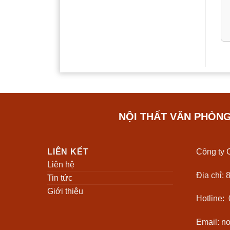
M
Mặ
Ng
kh
C
Ch
NỘI THẤT VĂN PHÒN
và
T
LIÊN KẾT
Công ty 
Liên hệ
Mã
Địa chỉ:
Tin tức
Kí
Giới thiệu
Hotline:
Ch
Email: n
Bả