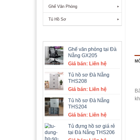
Ghế Văn Phòng
Tủ Hồ Sơ
SẢN PHẨM BÁN CHẠY
Ghế văn phòng tại Đà
Nẵng GX205
MÔ
Giá bán: Liên hệ
Tủ hồ sơ Đà Nẵng
THS208
Giá bán: Liên hệ
Bà
kh
Tủ hồ sơ Đà Nẵng
THS204
Giá bán: Liên hệ
Tủ đựng hồ sơ giá rẻ
tại Đà Nẵng THS206