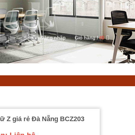
Đăng nhập
Giỏ hàng /
₫
0
ữ Z giá rẻ Đà Nẵng BCZ203