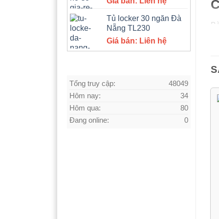
Giá bán: Liên hệ
C
Tủ locker 30 ngăn Đà
Bà
Nẵng TL230
bả
Giá bán: Liên hệ
Mẫ
S
THỐNG KÊ TRUY CẬP
bị
Tổng truy cập:
48049
Ki
Hôm nay:
34
ph
Hôm qua:
80
Đang online:
0
Bà
Ti
Đâ
bẩ
C