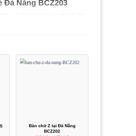
rẻ Đà Nẵng BCZ203
hắn, với khả năng chịu lực tốt giúp đảm
ung xương chắc chắn, đảm bảo bàn không
hiều không gian văn phòng cũng như các
ời sử dụng dễ dàng lắp đặt và tháo gỡ.
đến vị trí mới.
n lớp sơn tĩnh điện cao cấp hạn chế bám
ữ Z luôn như mới.
Bàn chữ Z tại Đà Nẵng
5
BCZ202