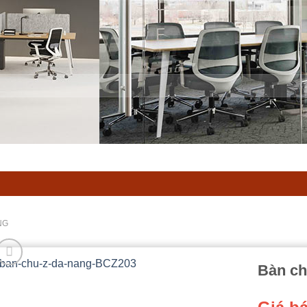
NG
Bàn ch