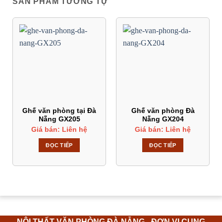
SẢN PHẨM TƯƠNG TỰ
ghe-van-phong-da-nang-GX203
Ghế văn phòng tại Đà
Ghế văn phòng Đà
Nẵng GX205
Nẵng GX204
Giá bán: Liên hệ
Giá bán: Liên hệ
Công dụng sản phẩm ghế văn phòng Đà
ĐỌC TIẾP
ĐỌC TIẾP
Nẵng GX203
Ghế văn phòng Đà Nẵng hiện nay có nhiều ưu điểm
giúp tăng cường sự thoải mái và hiệu sắt trong công
việc. Sau đây là một số ưu điểm của ghế văn phòng Đà
Nẵng
NỘI THẤT VĂN PHÒNG ĐÀ NẴNG - ĐƠN VỊ CUNG